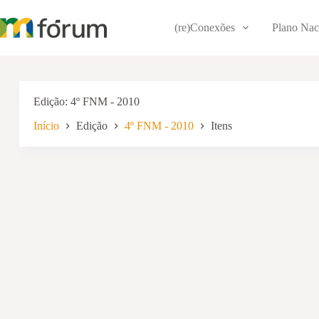
Pular
para
(re)Conexões
Plano Nac
o
conteúdo
Edição
4º FNM - 2010
Início
Edição
4º FNM - 2010
Itens