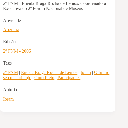
2º FNM - Eneida Braga Rocha de Lemos, Coordenadora
Executiva do 2º Fórum Nacional de Museus
Atividade
Abertura
Edição
2º FNM - 2006
Tags
2º FNM
|
Eneida Braga Rocha de Lemos
|
Iphan
|
O futuro
se constrói hoje
|
Ouro Preto
|
Participantes
Autoria
Ibram