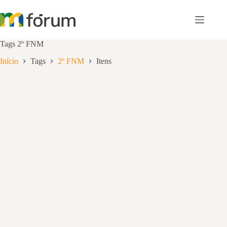
Pular
para
o
conteúdo
Tags
2º FNM
Início
Tags
2º FNM
Itens