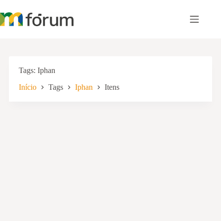
Pular
para
o
conteúdo
Tags
Iphan
Início
Tags
Iphan
Itens