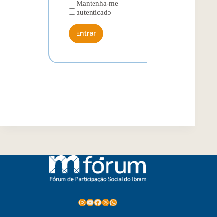
Mantenha-me
autenticado
Entrar
Instagram
Youtube
Facebook
X
WhatsApp