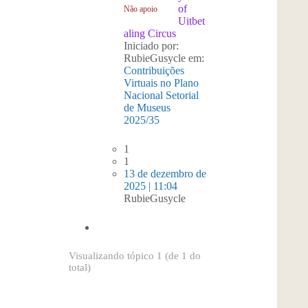
of
Não apoio
Uitbet
aling Circus
Iniciado por:
RubieGusycle
em:
Contribuições
Virtuais no Plano
Nacional Setorial
de Museus
2025/35
1
1
13 de dezembro de
2025 | 11:04
RubieGusycle
Visualizando tópico 1 (de 1 do
total)