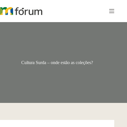
Pular
para
o
conteúdo
Cultura Surda – onde estão as coleções?