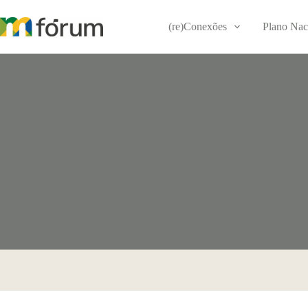
Pular
para
(re)Conexões
Plano Nac
o
conteúdo