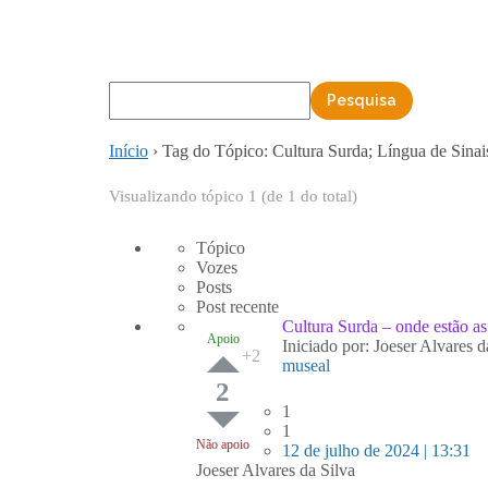
Início
›
Tag do Tópico: Cultura Surda; Língua de Sina
Visualizando tópico 1 (de 1 do total)
Tópico
Vozes
Posts
Post recente
Cultura Surda – onde estão as
Apoio
Iniciado por: Joeser Alvares d
museal
2
1
1
Não apoio
12 de julho de 2024 | 13:31
Joeser Alvares da Silva