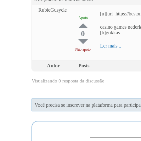
RubieGusycle
[u][url=https://best
Apoio
casino games nederl
0
[b]gokkas
Ler mais...
Não apoio
Autor
Posts
Visualizando 0 resposta da discussão
Você precisa se inscrever na plataforma para participa