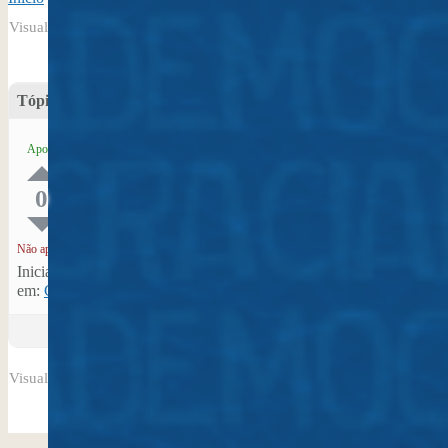
Visualizando tópico 1 (de 1 do total)
Tópico
Vozes
Posts
Post recente
Casino777
1
1
5 de janeiro
Apoio
Uitbetaling,
de 2026 |
Poker Gratis
00:33
Spelen
0
RubieGusycle
Não apoio
Iniciado por: RubieGusycle
em:
Contribuições Virtuais no Plano Nacional Setorial de Museus 2
Visualizando tópico 1 (de 1 do total)