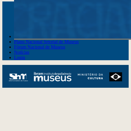
Instagram
Youtube
Facebook
X
WhatsApp
(re)Conexões
Plano Nacional Setorial de Museus
Fórum Nacional de Museus
Notícias
Login