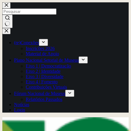
Pular
para
o
conteúdo
Sem
resultados
(re)Conexões
Inscrições 2026
Material de Apoio
Plano Nacional Setorial de Museus
Eixo 1 | Democratização
Eixo 2 | Identidade
Eixo 3 | Diversidade
Eixo 4 | Fomento
Contribuições Virtuais
Fórum Nacional de Museus
Relatórios Passados
Notícias
Login