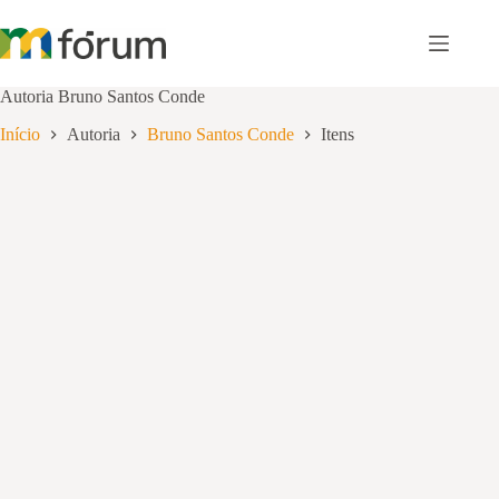
Pular
para
o
conteúdo
Autoria
Bruno Santos Conde
Início
Autoria
Bruno Santos Conde
Itens