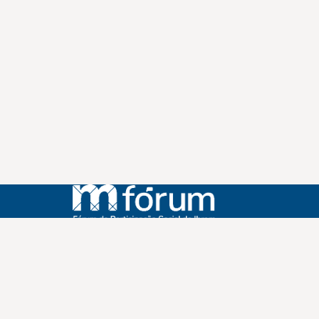
Instagram
Youtube
Facebook
X
WhatsApp
(re)Conexões
Plano Nacional Setorial de Museus
Fórum Nacional de Museus
Notícias
Login