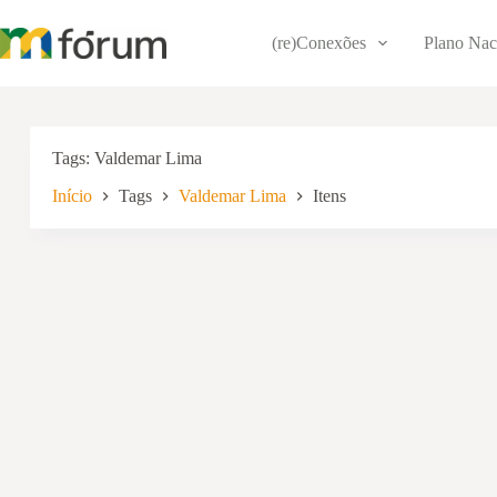
Pular
para
(re)Conexões
Plano Nac
o
conteúdo
Tags
Valdemar Lima
Início
Tags
Valdemar Lima
Itens