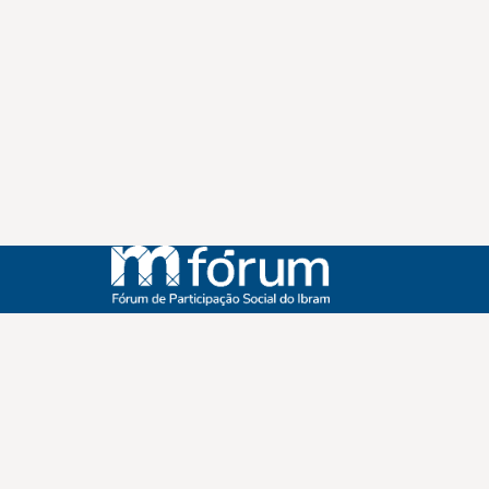
Instagram
Youtube
Facebook
X
WhatsApp
(re)Conexões
Plano Nacional Setorial de Museus
Fórum Nacional de Museus
Notícias
Login