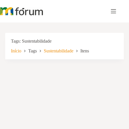
Pular
para
o
conteúdo
Tags
Sustentabilidade
Início
Tags
Sustentabilidade
Itens