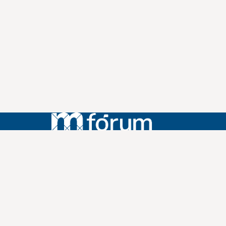
Instagram
Youtube
Facebook
X
WhatsApp
(re)Conexões
Plano Nacional Setorial de Museus
Fórum Nacional de Museus
Notícias
Login