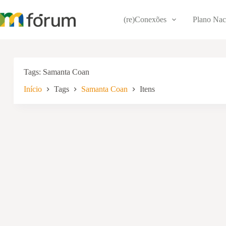
Pular
para
(re)Conexões
Plano Nac
o
conteúdo
Tags
Samanta Coan
Início
Tags
Samanta Coan
Itens