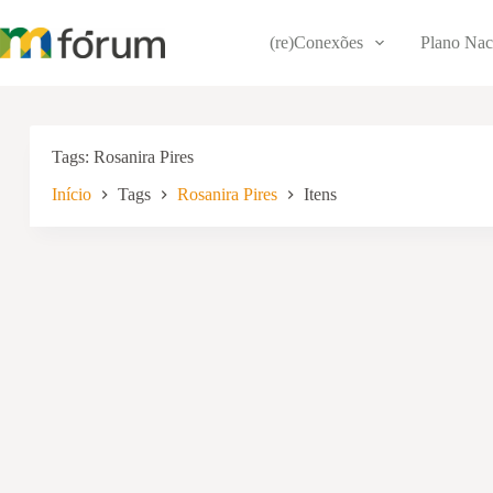
Pular
para
(re)Conexões
Plano Nac
o
conteúdo
Tags
Rosanira Pires
Início
Tags
Rosanira Pires
Itens