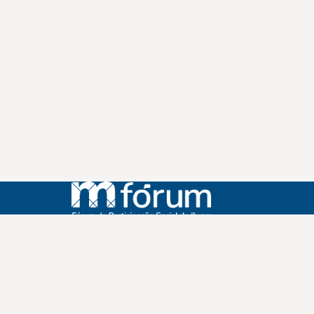
Instagram
Youtube
Facebook
X
WhatsApp
(re)Conexões
Plano Nacional Setorial de Museus
Fórum Nacional de Museus
Notícias
Login