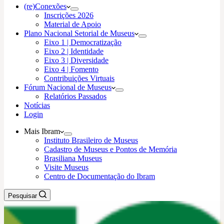
(re)Conexões
Inscrições 2026
Material de Apoio
Plano Nacional Setorial de Museus
Eixo 1 | Democratização
Eixo 2 | Identidade
Eixo 3 | Diversidade
Eixo 4 | Fomento
Contribuições Virtuais
Fórum Nacional de Museus
Relatórios Passados
Notícias
Login
Mais Ibram
Instituto Brasileiro de Museus
Cadastro de Museus e Pontos de Memória
Brasiliana Museus
Visite Museus
Centro de Documentação do Ibram
Pesquisar