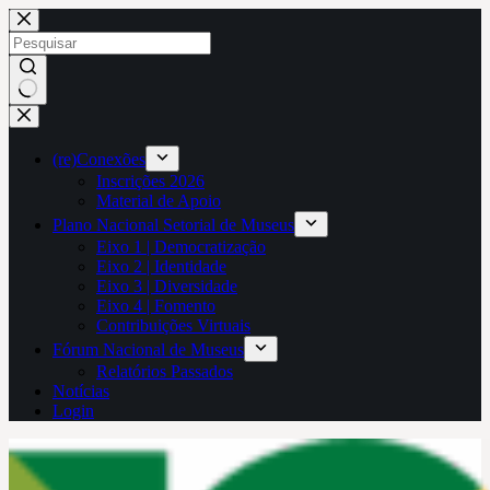
Pular
para
o
conteúdo
Sem
resultados
(re)Conexões
Inscrições 2026
Material de Apoio
Plano Nacional Setorial de Museus
Eixo 1 | Democratização
Eixo 2 | Identidade
Eixo 3 | Diversidade
Eixo 4 | Fomento
Contribuições Virtuais
Fórum Nacional de Museus
Relatórios Passados
Notícias
Login