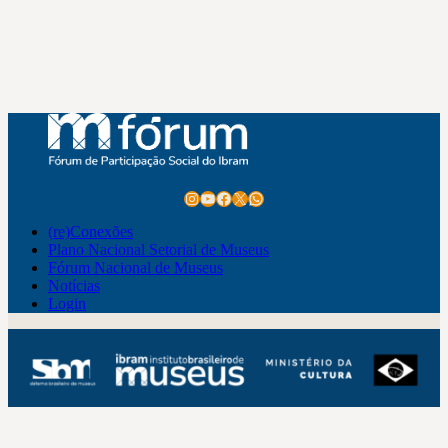
Instagram
Youtube
Facebook
X
WhatsApp
(re)Conexões
Plano Nacional Setorial de Museus
Fórum Nacional de Museus
Notícias
Login