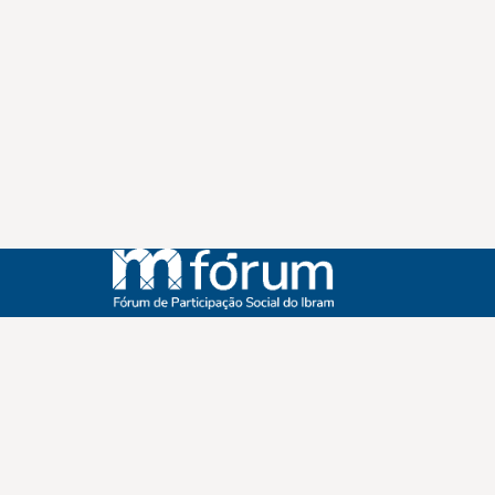
Instagram
Youtube
Facebook
X
WhatsApp
(re)Conexões
Plano Nacional Setorial de Museus
Fórum Nacional de Museus
Notícias
Login