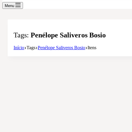
Menu
Tags
Penélope Saliveros Bosio
Início
Tags
Penélope Saliveros Bosio
Itens