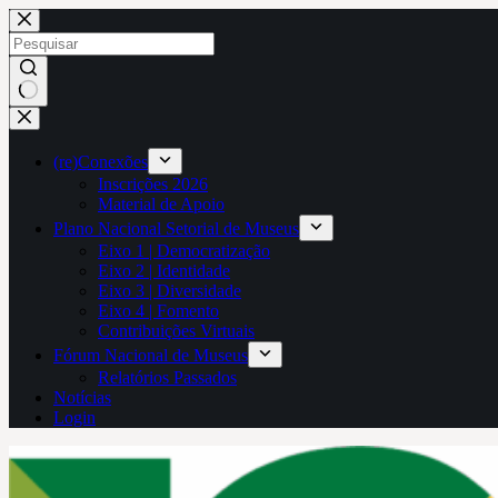
Pular
para
o
conteúdo
Sem
resultados
(re)Conexões
Inscrições 2026
Material de Apoio
Plano Nacional Setorial de Museus
Eixo 1 | Democratização
Eixo 2 | Identidade
Eixo 3 | Diversidade
Eixo 4 | Fomento
Contribuições Virtuais
Fórum Nacional de Museus
Relatórios Passados
Notícias
Login