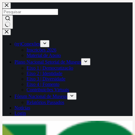
Pular
para
o
conteúdo
Sem
resultados
(re)Conexões
Inscrições 2026
Material de Apoio
Plano Nacional Setorial de Museus
Eixo 1 | Democratização
Eixo 2 | Identidade
Eixo 3 | Diversidade
Eixo 4 | Fomento
Contribuições Virtuais
Fórum Nacional de Museus
Relatórios Passados
Notícias
Login