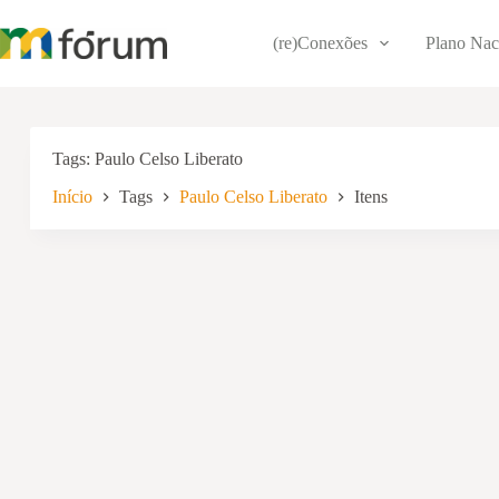
Pular
para
(re)Conexões
Plano Nac
o
conteúdo
Tags
Paulo Celso Liberato
Início
Tags
Paulo Celso Liberato
Itens