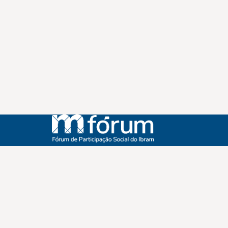
Instagram
Youtube
Facebook
X
WhatsApp
(re)Conexões
Plano Nacional Setorial de Museus
Fórum Nacional de Museus
Notícias
Login