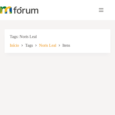
Pular
para
o
conteúdo
Tags
Noris Leal
Início
Tags
Noris Leal
Itens