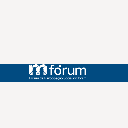
Instagram
Youtube
Facebook
X
WhatsApp
(re)Conexões
Plano Nacional Setorial de Museus
Fórum Nacional de Museus
Notícias
Login