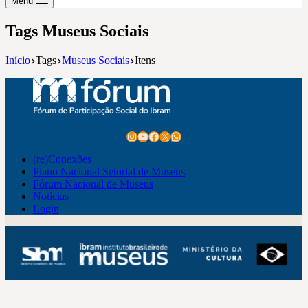
Menu
Tags
Museus Sociais
Início
Tags
Museus Sociais
Itens
Instagram
Youtube
Facebook
X
WhatsApp
(re)Conexões
Plano Nacional Setorial de Museus
Fórum Nacional de Museus
Notícias
Login