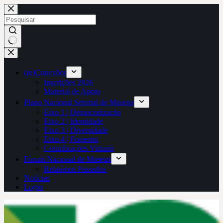
Pular
para
o
conteúdo
Sem
resultados
(re)Conexões
Inscrições 2026
Material de Apoio
Plano Nacional Setorial de Museus
Eixo 1 | Democratização
Eixo 2 | Identidade
Eixo 3 | Diversidade
Eixo 4 | Fomento
Contribuições Virtuais
Fórum Nacional de Museus
Relatórios Passados
Notícias
Login