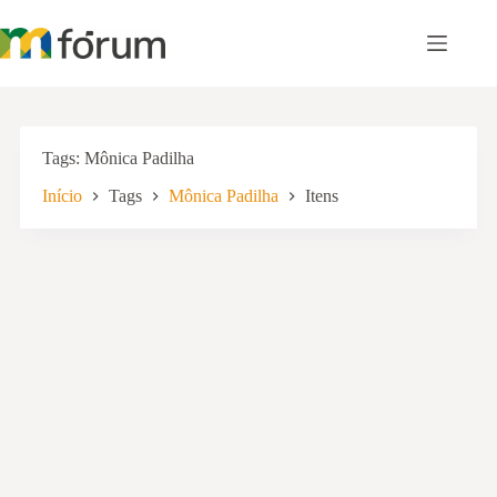
Pular
para
o
conteúdo
Tags
Mônica Padilha
Início
Tags
Mônica Padilha
Itens