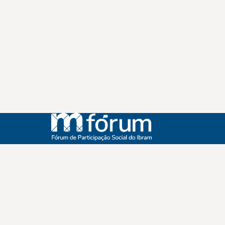
Instagram
Youtube
Facebook
X
WhatsApp
(re)Conexões
Plano Nacional Setorial de Museus
Fórum Nacional de Museus
Notícias
Login