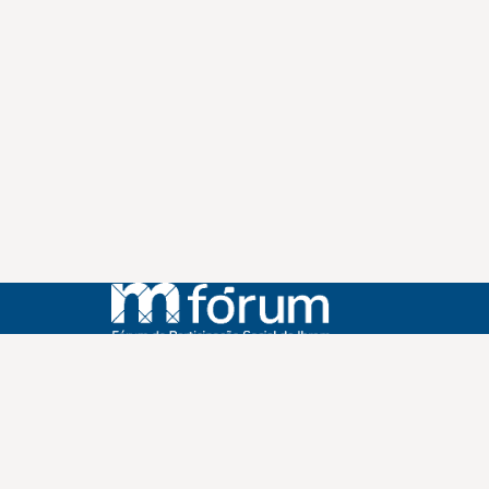
Instagram
Youtube
Facebook
X
WhatsApp
(re)Conexões
Plano Nacional Setorial de Museus
Fórum Nacional de Museus
Notícias
Login