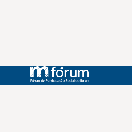
Instagram
Youtube
Facebook
X
WhatsApp
(re)Conexões
Plano Nacional Setorial de Museus
Fórum Nacional de Museus
Notícias
Login