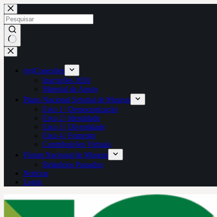
Pular
para
o
conteúdo
Sem
resultados
(re)Conexões
Inscrições 2026
Material de Apoio
Plano Nacional Setorial de Museus
Eixo 1 | Democratização
Eixo 2 | Identidade
Eixo 3 | Diversidade
Eixo 4 | Fomento
Contribuições Virtuais
Fórum Nacional de Museus
Relatórios Passados
Notícias
Login