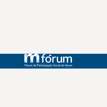
Instagram
Youtube
Facebook
X
WhatsApp
(re)Conexões
Plano Nacional Setorial de Museus
Fórum Nacional de Museus
Notícias
Login