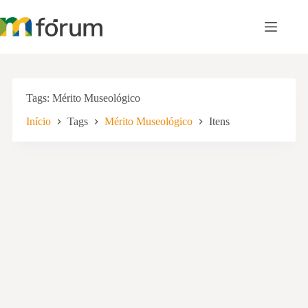
Pular
para
o
conteúdo
Tags
Mérito Museológico
Início
Tags
Mérito Museológico
Itens