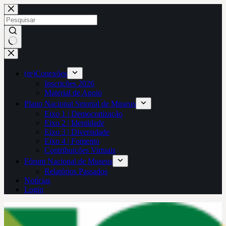
Pular
para
o
conteúdo
Sem
resultados
(re)Conexões
Inscrições 2026
Material de Apoio
Plano Nacional Setorial de Museus
Eixo 1 | Democratização
Eixo 2 | Identidade
Eixo 3 | Diversidade
Eixo 4 | Fomento
Contribuições Virtuais
Fórum Nacional de Museus
Relatórios Passados
Notícias
Login