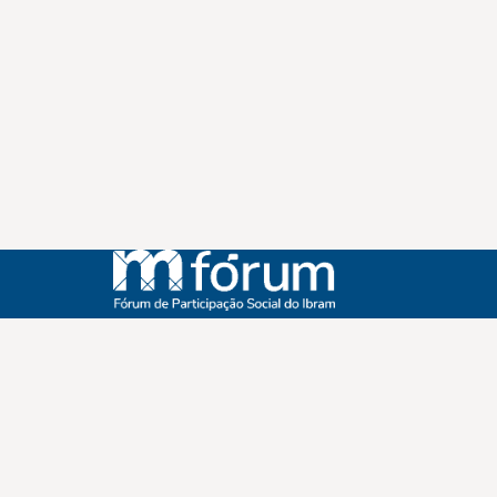
Instagram
Youtube
Facebook
X
WhatsApp
(re)Conexões
Plano Nacional Setorial de Museus
Fórum Nacional de Museus
Notícias
Login