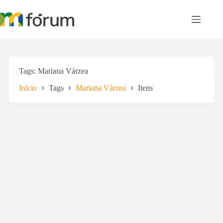
Pular
para
o
conteúdo
Tags
Mariana Várzea
Início
Tags
Mariana Várzea
Itens