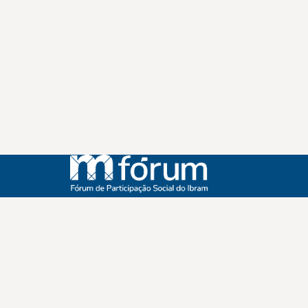
Instagram
Youtube
Facebook
X
WhatsApp
(re)Conexões
Plano Nacional Setorial de Museus
Fórum Nacional de Museus
Notícias
Login