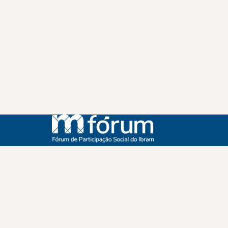
Instagram
Youtube
Facebook
X
WhatsApp
(re)Conexões
Plano Nacional Setorial de Museus
Fórum Nacional de Museus
Notícias
Login