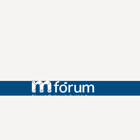
Instagram
Youtube
Facebook
X
WhatsApp
(re)Conexões
Plano Nacional Setorial de Museus
Fórum Nacional de Museus
Notícias
Login