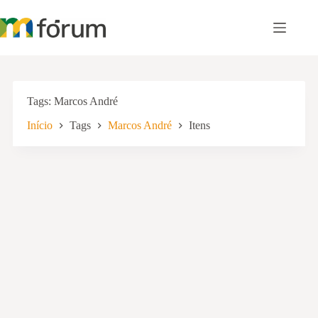
Pular
para
o
conteúdo
Tags
Marcos André
Início
Tags
Marcos André
Itens