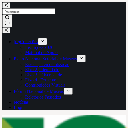
Pular
para
o
conteúdo
Sem
resultados
(re)Conexões
Inscrições 2026
Material de Apoio
Plano Nacional Setorial de Museus
Eixo 1 | Democratização
Eixo 2 | Identidade
Eixo 3 | Diversidade
Eixo 4 | Fomento
Contribuições Virtuais
Fórum Nacional de Museus
Relatórios Passados
Notícias
Login