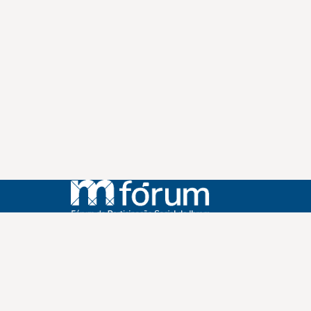
Instagram
Youtube
Facebook
X
WhatsApp
(re)Conexões
Plano Nacional Setorial de Museus
Fórum Nacional de Museus
Notícias
Login