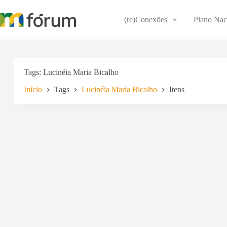
Pular
para
(re)Conexões
Plano Nac
o
conteúdo
Tags
Lucinéia Maria Bicalho
Início
Tags
Lucinéia Maria Bicalho
Itens