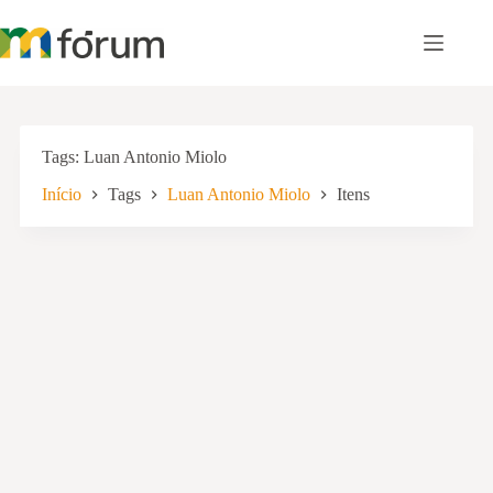
Pular
para
o
conteúdo
Tags
Luan Antonio Miolo
Início
Tags
Luan Antonio Miolo
Itens