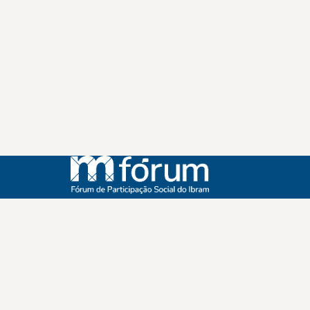
Instagram
Youtube
Facebook
X
WhatsApp
(re)Conexões
Plano Nacional Setorial de Museus
Fórum Nacional de Museus
Notícias
Login