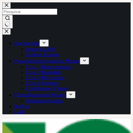
Pular
para
o
conteúdo
Sem
resultados
(re)Conexões
Inscrições 2026
Material de Apoio
Plano Nacional Setorial de Museus
Eixo 1 | Democratização
Eixo 2 | Identidade
Eixo 3 | Diversidade
Eixo 4 | Fomento
Contribuições Virtuais
Fórum Nacional de Museus
Relatórios Passados
Notícias
Login