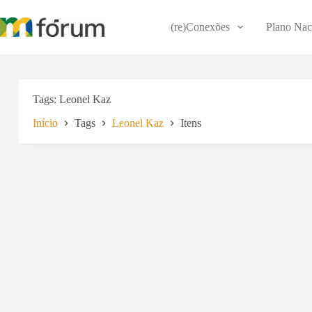
Pular
para
(re)Conexões
Plano Nac
o
conteúdo
Tags
Leonel Kaz
Início
Tags
Leonel Kaz
Itens