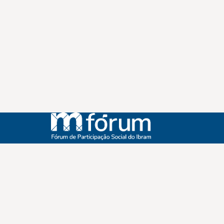
Instagram
Youtube
Facebook
X
WhatsApp
(re)Conexões
Plano Nacional Setorial de Museus
Fórum Nacional de Museus
Notícias
Login