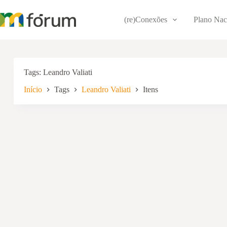
Pular
para
(re)Conexões
Plano Nac
o
conteúdo
Tags
Leandro Valiati
Início
Tags
Leandro Valiati
Itens