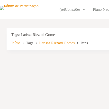
Pular
para
(re)Conexões
Plano Nac
o
conteúdo
Tags
Larissa Rizzatti Gomes
Início
Tags
Larissa Rizzatti Gomes
Itens