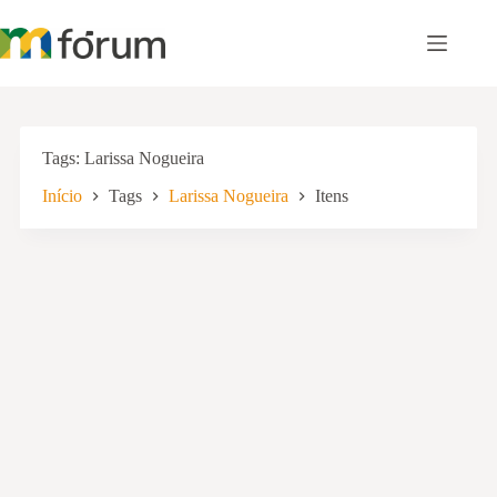
Pular
para
o
conteúdo
Tags
Larissa Nogueira
Início
Tags
Larissa Nogueira
Itens