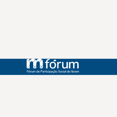
Instagram
Youtube
Facebook
X
WhatsApp
(re)Conexões
Plano Nacional Setorial de Museus
Fórum Nacional de Museus
Notícias
Login