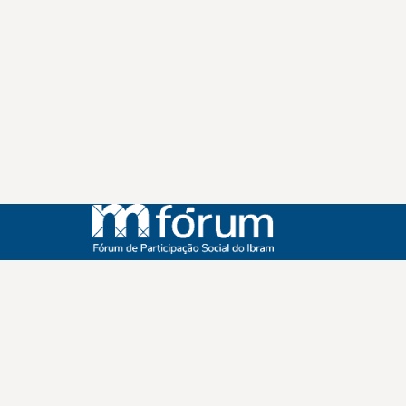
Instagram
Youtube
Facebook
X
WhatsApp
(re)Conexões
Plano Nacional Setorial de Museus
Fórum Nacional de Museus
Notícias
Login