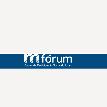
Instagram
Youtube
Facebook
X
WhatsApp
(re)Conexões
Plano Nacional Setorial de Museus
Fórum Nacional de Museus
Notícias
Login