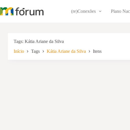
Pular
para
(re)Conexões
Plano Nac
o
conteúdo
Tags
Kátia Ariane da Silva
Início
Tags
Kátia Ariane da Silva
Itens